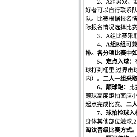
2、A组男双、
好者可以自行联系
队。比赛根据报名
际报名情况选择比
3、A组比赛采
4、
A组B组可
排。各分项比赛中
5、定点入球：
球打到桶里
,过界击
内）。
二人一组采
6、颠球跑：
比
颠球高度距拍面应
起点完成比赛。
二
7、球拍捡球入
身体其他部位触球,
淘汰晋级比赛方式