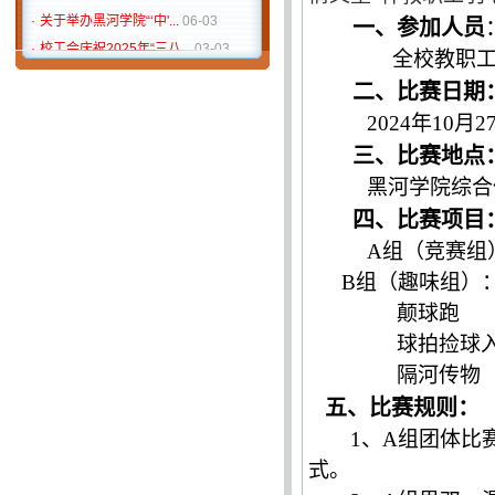
·
关于举办黑河学院“‘中'...
06-03
一、
参加人员
·
校工会庆祝2025年“三八...
03-03
全校教职
·
黑河学院2024“迎新年，...
12-02
二、
比赛日期
·
黑河学院棋类比赛方案
11-12
2024年10月
·
关于举办黑河学院第十七...
10-18
三、
比赛地点
·
关于举办黑河学院教职工...
09-23
黑河学院综合
四、
比赛项目
A组（竞赛组
B组（趣味组）
颠球跑
球拍捡球
隔河传物
五、比赛规则：
1、A组团体比
式。