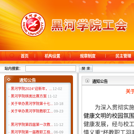
首页
机构设置
规章制度
民主管理
·
黑河学院第四届第一次教...
11-12
·
黑河学院第一届教职工极...
06-09
站内搜索：
·
关于举办黑河学院“‘中'...
06-03
·
校工会庆祝2025年“三八...
03-03
通知公告
通知公告
·
黑河学院2024“迎新年，...
12-02
关
·
黑河学院棋类比赛方案
11-12
·
关于举办黑河学院第十七...
10-18
为深入贯彻实
·
关于举办黑河学院教职工...
09-23
健康文明的校园氛
·
黑河学院第四届第一次教...
11-12
健康发展，经与校
·
黑河学院第一届教职工极...
06-09
情义重”杯教职工羽