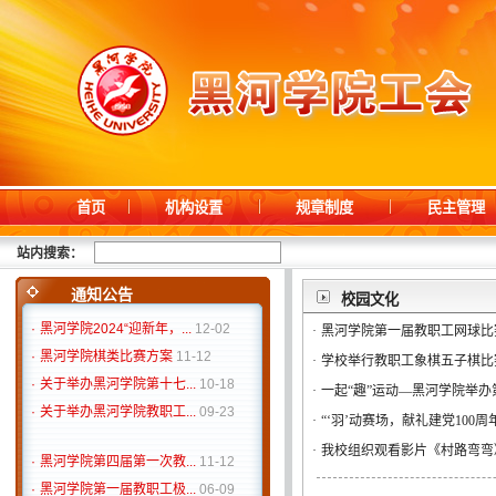
首页
机构设置
规章制度
民主管理
·
黑河学院第四届第一次教...
11-12
·
黑河学院第一届教职工极...
06-09
站内搜索：
·
关于举办黑河学院“‘中'...
06-03
·
校工会庆祝2025年“三八...
通知公告
03-03
校园文化
·
黑河学院2024“迎新年，...
12-02
·
黑河学院第一届教职工网球比
·
黑河学院棋类比赛方案
11-12
·
学校举行教职工象棋五子棋比
·
关于举办黑河学院第十七...
10-18
·
一起“趣”运动—黑河学院举
·
关于举办黑河学院教职工...
09-23
·
“‘羽’动赛场，献礼建党10
·
我校组织观看影片《村路弯弯
·
黑河学院第四届第一次教...
11-12
·
黑河学院第一届教职工极...
06-09