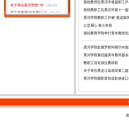
·
我校教师在黑河市首届职工乒
·
关于举办黑河学院“‘中'...
06-03
·
我校教职工在黑河市第十一届
·
校工会庆祝2025年“三八...
03-03
·
黑河学院2024“迎新年，...
12-02
·
黑河学院教职工开展“喜迎国庆
·
黑河学院棋类比赛方案
11-12
·
以足凝心 奋斗有我
·
关于举办黑河学院第十七...
10-18
·
国际教育学院举行青年教师优
·
关于举办黑河学院教职工...
09-23
·
黑河学院赴俄罗斯阿穆尔州国
·
黑河学院第四届青年教师基本
·
教职工羽毛球比赛掠影
·
关于举办黑龙江省高校第二届
·
黑河学院摄影家协会赴纳金口