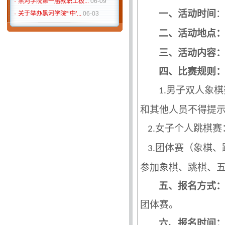
·
关于举办黑河学院“‘中'...
06-03
一、活动时间
·
校工会庆祝2025年“三八...
03-03
二、活动地点
·
黑河学院2024“迎新年，...
12-02
·
黑河学院棋类比赛方案
11-12
三、活动内容
·
关于举办黑河学院第十七...
10-18
四、比赛规则
·
关于举办黑河学院教职工...
09-23
男子双人象棋
1.
和其他人员不得提
女子个人跳棋赛
2.
团体赛（象棋、
3.
参加
象棋、跳棋、
五、报名方式
团体赛。
六、报名时间