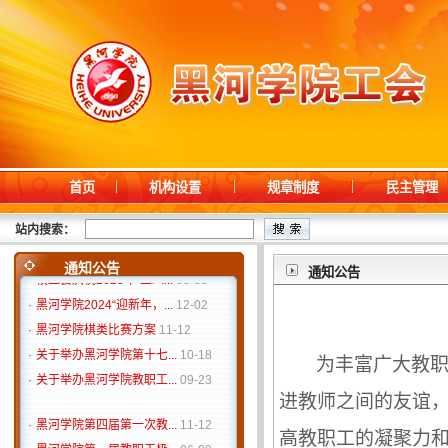
首页
机构设置
规章制度
民主管理
·
黑河学院第四届第一次教...
11-12
·
黑河学院第一届教职工极...
06-09
站内搜索：
·
关于举办黑河学院“‘中'...
06-03
通知公告
通知公告
·
校工会庆祝2025年“三八...
03-03
·
黑河学院2024“迎新年，...
12-02
·
黑河学院棋类比赛方案
11-12
·
关于举办黑河学院第十七...
10-18
为丰富
广大
教
·
关于举办黑河学院教职工...
09-23
进教师之间的友谊
·
黑河学院第四届第一次教...
11-12
高
教职工的凝聚力
·
黑河学院第一届教职工极...
06-09